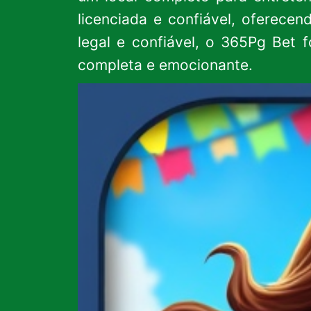
licenciada e confiável, oferec
legal e confiável, o 365Pg Bet 
completa e emocionante.