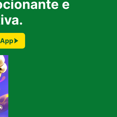
ocionante e
iva.
 App