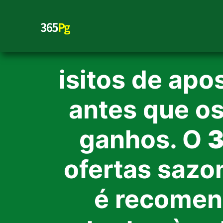
isitos de apo
antes que os
ganhos. O
ofertas sazo
é recomen